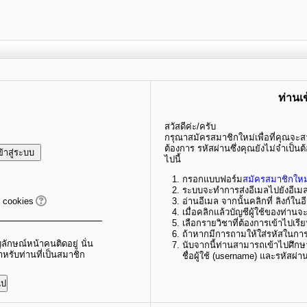
ท่านเข
สวัสดีค่ะ/ครับ
กรุณาสมัครสมาชิกใหม่เพื่อที่คุณจะส
ต้องการ รหัสผ่านซึ่งคุณยังไม่จำเป็
ไปนี้
กรอกแบบฟอร์ม
สมัครสมาชิกใหม
ระบบจะทำการส่งอีเมลไปยังอีเมลท
บ cookies
อ่านอีเมล จากนั้นคลิกที่ ลิงก์ในอ
เมื่อคลิกแล้วบัญชีผู้ใช้ของท่าน
เลือกรายวิชาที่ต้องการเข้าไปเรี
ถ้าหากมีการถามให้ใส่รหัสในการเ
ักษณ์หน้าคนติดอยู่ นั่น
นับจากนี้ท่านสามารถเข้าไปศึกษ
ำหรับท่านที่เป็นสมาชิก
ชื่อผู้ใช้ (username) และรหัสผ่