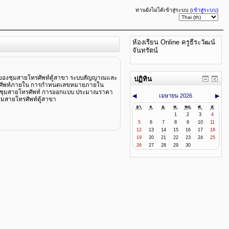
ท่านยังไม่ได้เข้าสู่ระบบ (
เข้าสู่ระบบ
)
ห้องเรียน Online ครูธีระวัฒน์
จันทรัตน์
านของชุมสายโทรศัพท์ตู้สาขา ระบบสัญญาณและ
ปฏิทิน
งโทรศัพท์ภายใน การกำหนดเลขหมายภายใน
ากับชุมสายโทรศัพท์ การออกแบบ ประมาณราคา
◀
เมษายน 2026
▶
มสายโทรศัพท์ตู้สาขา
อา.
จ.
อ.
พ.
พฤ.
ศ.
ส.
1
2
3
4
5
6
7
8
9
10
11
12
13
14
15
16
17
18
19
20
21
22
23
24
25
26
27
28
29
30